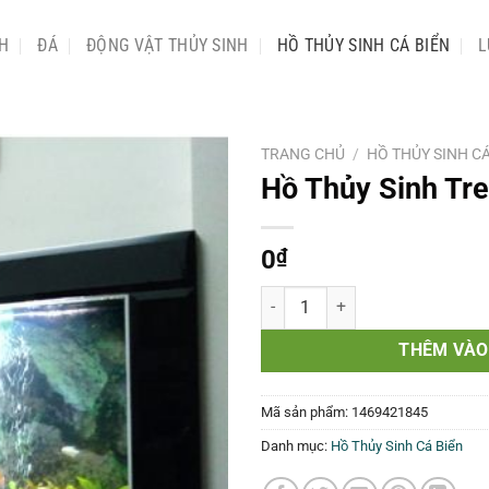
NH
ĐÁ
ĐỘNG VẬT THỦY SINH
HỒ THỦY SINH CÁ BIỂN
L
TRANG CHỦ
/
HỒ THỦY SINH CÁ
Hồ Thủy Sinh Tr
0
₫
Hồ Thủy Sinh Treo Tường 6 số l
THÊM VÀO
Mã sản phẩm:
1469421845
Danh mục:
Hồ Thủy Sinh Cá Biển