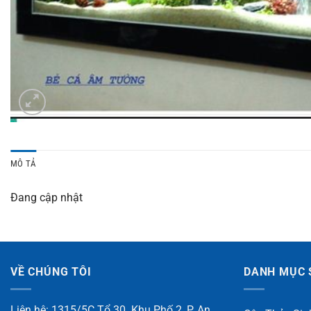
MÔ TẢ
Đang cập nhật
VỀ CHÚNG TÔI
DANH MỤC 
Liên hệ: 1315/5C Tổ 30. Khu Phố 2, P. An