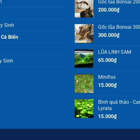
h
Gốc lũa Bonsai 200
200.000
₫
y Sinh
Gốc lũa Bonsai 300
300.000
₫
 Cá Biển
LŨA LINH SAM
65.000
₫
y Sinh
Minifiss
15.000
₫
Bình quả thảo - C
Lyrata
15.000
₫