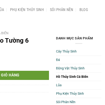
ŨA
PHỤ KIỆN THỦY SINH
SỎI PHÂN NỀN
BLOG
 BIỂN
DANH MỤC SẢN PHẨM
eo Tường 6
Cây Thủy Sinh
Đá
ượng
Động Vật Thủy Sinh
 GIỎ HÀNG
Hồ Thủy Sinh Cá Biển
Lũa
Phụ Kiện Thủy Sinh
Sỏi Phân Nền