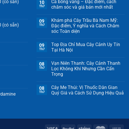
 (có sẵn)
Cá bống vàng – Đặc điểm, cách
10
Th7
chăm sóc và giá bán mới nhất
Khám phá Cây Trầu Bà Nam Mỹ:
09
 (có sẵn)
Th7
Đặc điểm, Ý nghĩa và Cách Chăm
sóc Toàn diện
Top Địa Chỉ Mua Cây Cảnh Uy Tín
09
Th7
Tại Hà Nội
Vạn Niên Thanh: Cây Cảnh Thanh
08
Th7
Lọc Không Khí Nhưng Cần Cẩn
Trọng
Cây Me Thúi: Vị Thuốc Dân Gian
08
Th7
Quý Giá và Cách Sử Dụng Hiệu Quả
ardamine