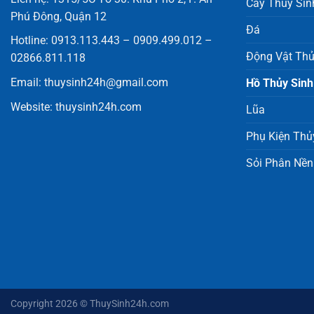
Cây Thủy Sin
Phú Đông, Quận 12
Đá
Hotline: 0913.113.443 – 0909.499.012 –
Động Vật Thủ
02866.811.118
Email:
thuysinh24h@gmail.com
Hồ Thủy Sinh
Website:
thuysinh24h.com
Lũa
Phụ Kiện Thủ
Sỏi Phân Nền
Copyright 2026 ©
ThuySinh24h.com