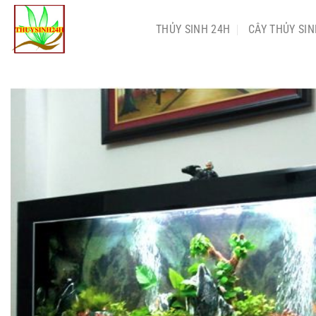
Chuyển
đến
THỦY SINH 24H
CÂY THỦY SI
nội
dung