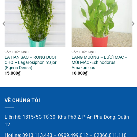
CÂY THỦY SINH
CÂY THỦY SINH
LA HÁN SAO – RONG ĐUÔI
LĂNG MUỖNG – LƯỠI MÁC –
CHÓ – Lagarosiphon major
MŨI MÁC -Echinodorus
(Egeria Densa)
Amazonicus
15.000
₫
10.000
₫
VỀ CHÚNG TÔI
Liên hệ: 1315/5C Tổ 30. Khu Phố 2, P. An Phú Đông, Quận
12
Hotline: 0913.113.443 – 0909.499.012 – 02866.811.118