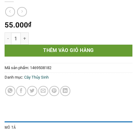
55.000
₫
DƯƠNG XỈ SỪNG HƯƠU -microsorum pteropus windelov số lượng
THÊM VÀO GIỎ HÀNG
Mã sản phẩm:
1469508182
Danh mục:
Cây Thủy Sinh
MÔ TẢ