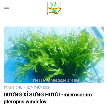
Chuyển
đến
nội
dung
TRANG CHỦ
/
CÂY THỦY SINH
DƯƠNG XỈ SỪNG HƯƠU -microsorum
pteropus windelov