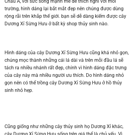
Châu Á, với sức sống mạnh mẽ dê thích nghi với môi
trường, hình dáng lại bắt mắt đẹp nên chúng được dùng
rộng rãi trên khắp thế giới. bạn sẽ dễ dàng kiếm được cây
Dương Xỉ Sừng Hưu ở bất kỳ shop thủy sinh nào.
Hình dáng của cây Dương Xỉ Sừng Hưu cũng khá nhỏ gọn,
chúng mọc thành những cái lá dài và trên mỗi đầu lá sẽ
tách ra nhiều nhánh rất đẹp, chính vì hình dáng đặc trưng
của cây này mà nhiều người ưu thích. Do hình dáng nhỏ
gọn nên có thể trồng cây Dương Xỉ Sừng Hưu ở hồ thủy
sinh nhỏ hẹp.
Cũng giống như những cây thủy sinh họ Dương Xỉ khác,
cây Dương Xỉ Sừng Hưu sống trên giá thể là chủ yếu. Vì