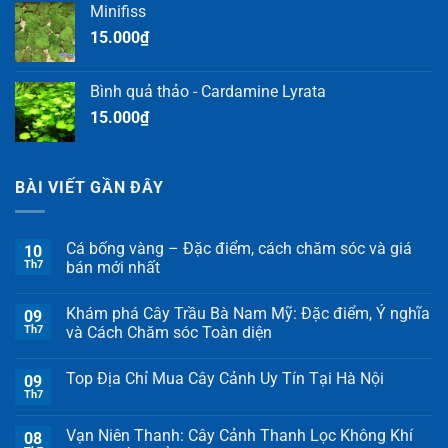
Minifiss
15.000
₫
Bình quả thảo - Cardamine Lyrata
15.000
₫
BÀI VIẾT GẦN ĐÂY
Cá bống vàng – Đặc điểm, cách chăm sóc và giá
10
Th7
bán mới nhất
Khám phá Cây Trầu Bà Nam Mỹ: Đặc điểm, Ý nghĩa
09
Th7
và Cách Chăm sóc Toàn diện
Top Địa Chỉ Mua Cây Cảnh Uy Tín Tại Hà Nội
09
Th7
Vạn Niên Thanh: Cây Cảnh Thanh Lọc Không Khí
08