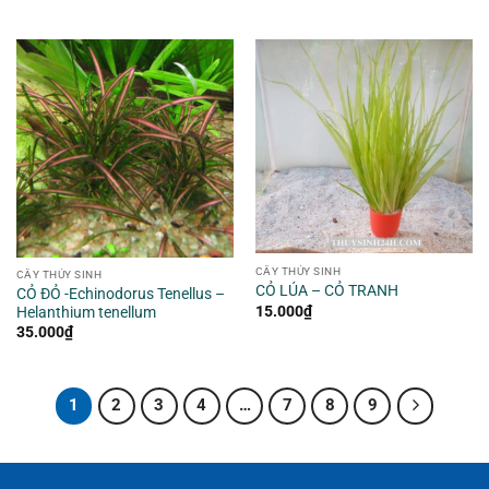
CÂY THỦY SINH
CÂY THỦY SINH
CỎ LÚA – CỎ TRANH
CỎ ĐỎ -Echinodorus Tenellus –
15.000
₫
Helanthium tenellum
35.000
₫
1
2
3
4
…
7
8
9