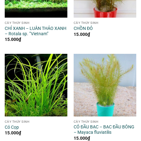
CÂY THỦY SINH
CÂY THỦY SINH
CHỈ XANH – LUÂN THẢO XANH
CHỒN ĐỎ
– Rotala sp. ”Vietnam”
15.000
₫
15.000
₫
CÂY THỦY SINH
CÂY THỦY SINH
CỎ ĐẦU BẠC – BẠC ĐẦU BÔNG
Cỏ Cọp
– Mayaca fluviatilis
15.000
₫
15.000
₫