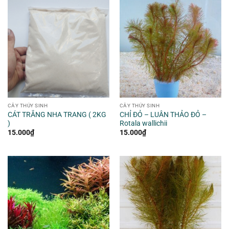
CÂY THỦY SINH
CÂY THỦY SINH
CÁT TRẮNG NHA TRANG ( 2KG
CHỈ ĐỎ – LUÂN THẢO ĐỎ –
)
Rotala wallichii
15.000
₫
15.000
₫