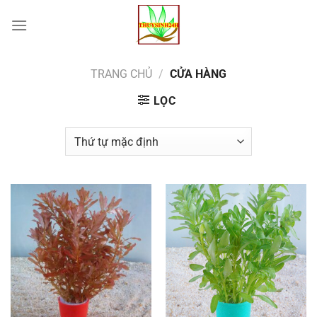
Chuyển
đến
nội
dung
TRANG CHỦ
/
CỬA HÀNG
LỌC