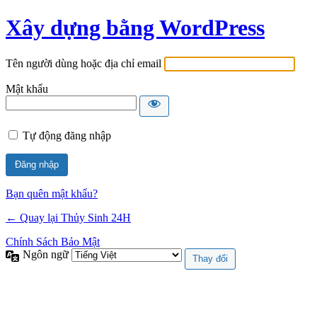
Xây dựng bằng WordPress
Tên người dùng hoặc địa chỉ email
Mật khẩu
Tự động đăng nhập
Bạn quên mật khẩu?
← Quay lại Thủy Sinh 24H
Chính Sách Bảo Mật
Ngôn ngữ