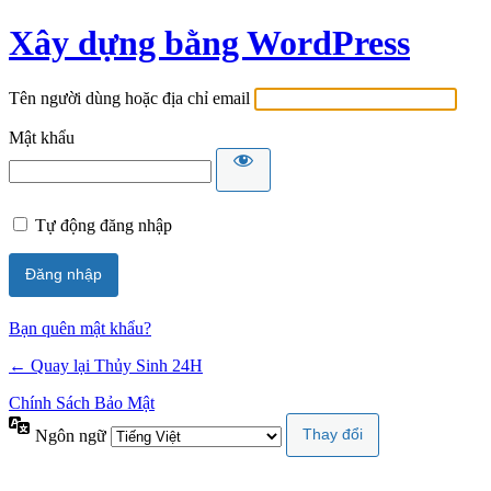
Xây dựng bằng WordPress
Tên người dùng hoặc địa chỉ email
Mật khẩu
Tự động đăng nhập
Bạn quên mật khẩu?
← Quay lại Thủy Sinh 24H
Chính Sách Bảo Mật
Ngôn ngữ