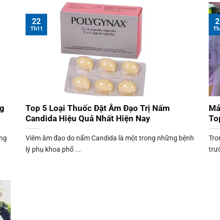
22
2
Th11
Th
ng
Top 5 Loại Thuốc Đặt Âm Đạo Trị Nấm
Má
Candida Hiệu Quả Nhất Hiện Nay
To
àng
Viêm âm đạo do nấm Candida là một trong những bệnh
Tro
lý phụ khoa phổ ...
trư