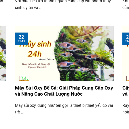
nh
Với mục tiêu trở thành nguồn cung cấp vật phẩm thủy
Khi
sinh uy tín và ...
của
22
2
Th11
Th
Máy Sủi Oxy Bể Cá: Giải Pháp Cung Cấp Oxy
Câ
và Nâng Cao Chất Lượng Nước
và
Máy sủi oxy, đúng như tên gọi, là thiết bị thiết yếu có vai
Ráy
trò ...
hoà