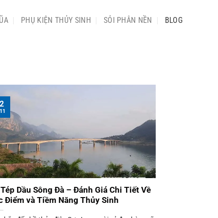
ŨA
PHỤ KIỆN THỦY SINH
SỎI PHÂN NỀN
BLOG
2
11
 Tép Dầu Sông Đà – Đánh Giá Chi Tiết Về
c Điểm và Tiềm Năng Thủy Sinh