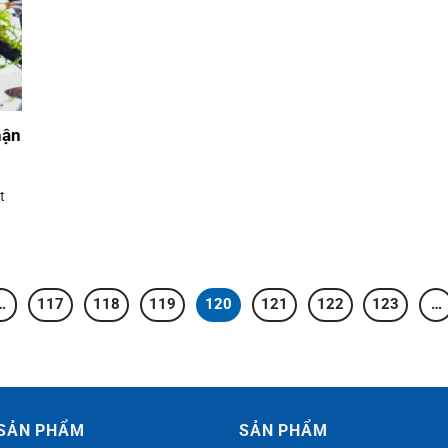
hận
t
…
117
118
119
120
121
122
123
…
SẢN PHẨM
SẢN PHẨM