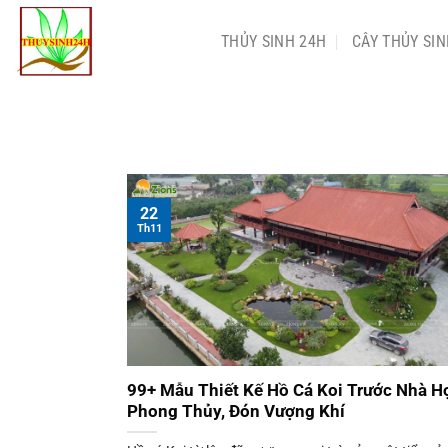
Chuyển
đến
THỦY SINH 24H
CÂY THỦY SI
nội
dung
22
Th11
99+ Mẫu Thiết Kế Hồ Cá Koi Trước Nhà H
Phong Thủy, Đón Vượng Khí