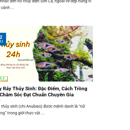
 nhắc đến hồ thủy điện Sơn La, ngoài vẻ đẹp hùng vĩ
 cảnh ...
2
11
y Ráy Thủy Sinh: Đặc Điểm, Cách Trồng
 Chăm Sóc Đạt Chuẩn Chuyên Gia
 thủy sinh (chi Anubias) được mệnh danh là “nữ
ng” trong giới thực vật ...