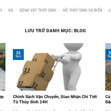
NH
ĐÁ
ĐỘNG VẬT THỦY SINH
HỒ THỦY SINH CÁ BIỂN
L
LƯU TRỮ DANH MỤC:
BLOG
22
2
Th11
Th
ợp
Chính Sách Vận Chuyển, Giao Nhận Chi Tiết
Cá
Từ Thủy Sinh 24H
Đặ