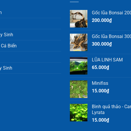
h
Gốc lũa Bonsai 200
200.000
₫
y Sinh
Gốc lũa Bonsai 300
300.000
₫
 Cá Biển
LŨA LINH SAM
65.000
₫
y Sinh
Minifiss
15.000
₫
Bình quả thảo - C
Lyrata
15.000
₫