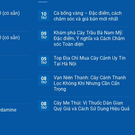
 (có sẵn)
Cá bống vàng – Đặc điểm, cách
10
Th7
chăm sóc và giá bán mới nhất
Khám phá Cây Trầu Bà Nam Mỹ:
09
 (có sẵn)
Th7
Đặc điểm, Ý nghĩa và Cách Chăm
sóc Toàn diện
Top Địa Chỉ Mua Cây Cảnh Uy Tín
09
Th7
Tại Hà Nội
Vạn Niên Thanh: Cây Cảnh Thanh
08
Th7
Lọc Không Khí Nhưng Cần Cẩn
Trọng
Cây Me Thúi: Vị Thuốc Dân Gian
08
Th7
Quý Giá và Cách Sử Dụng Hiệu Quả
ardamine