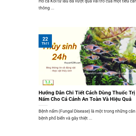
Hồ cá Koi từ lâu đã vượt qua vai trò của một tiểu cả
thông ...
22
Th11
Hướng Dẫn Chi Tiết Cách Dùng Thuốc Trị
Nấm Cho Cá Cảnh An Toàn Và Hiệu Quả
Bệnh nấm (Fungal Disease) là một trong những căn
bệnh phổ biến và gây thiệt ...